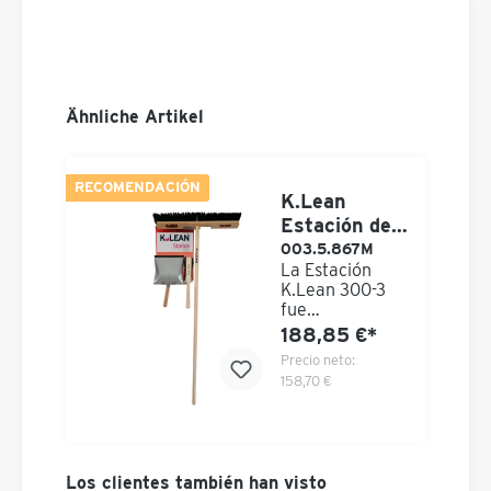
Ähnliche Artikel
RECOMENDACIÓN
K.Lean
Estación de
limpieza
003.5.867M
La Estación
300-3
K.Lean 300-3
fue
desarrollada
188,85 €*
especialmente
Precio neto:
para el
158,70 €
almacén,
estaciones de
trabajo
individuales,
máquinas
Los clientes también han visto
herramientas,