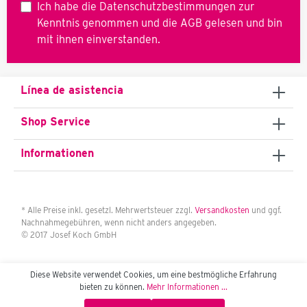
Ich habe die
Datenschutzbestimmungen
zur
Kenntnis genommen und die
AGB
gelesen und bin
mit ihnen einverstanden.
ro
go
Línea de asistencia
x
 y
Shop Service
0
Informationen
ba
* Alle Preise inkl. gesetzl. Mehrwertsteuer zzgl.
Versandkosten
und ggf.
Nachnahmegebühren, wenn nicht anders angegeben.
a,
© 2017 Josef Koch GmbH
no
Diese Website verwendet Cookies, um eine bestmögliche Erfahrung
o
bieten zu können.
Mehr Informationen ...