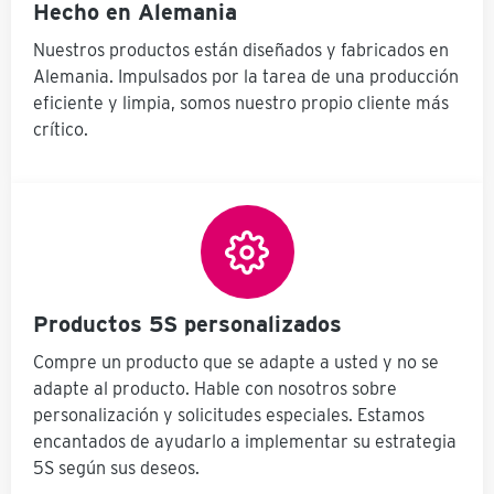
ro
Hecho en Alemania
Hallenser,
de mano con
n,
pionera de
mango de
diamantes de la
Nuestros productos están diseñados y fabricados en
madera
la
pala IDEAL
Alemania. Impulsados por la tarea de una producción
Recogedor
tamaño 7 - con
(para
eficiente y limpia, somos nuestro propio cliente más
borde
recogedor de
protector 2x
crítico.
chapa de acero
K.Lean escoba
prensado) Los
de sala de
cepillos de
hasta 600 mm
mano se
de ancho Metal
pueden volver a
de la pala de
retirar de
s
polvo con el
forma práctica
labio de goma y
y ergonómica y
2 cepillos de
también en
mano de
posición de
Productos 5S personalizados
mango largo
trabajo.
án
Ergo (fino y
Montaje con 2 /
Compre un producto que se adapte a usted y no se
grueso)
4 agujeros para
Alcance de la
adapte al producto. Hable con nosotros sobre
tornillos
entrega: Placa
personalización y solicitudes especiales. Estamos
d=6,5mm.
el
base de acero
Ancho / alto de
encantados de ayudarlo a implementar su estrategia
ga
pesado
la necesidad de
(400x400x15
5S según sus deseos.
espacio (sin
mm, peso