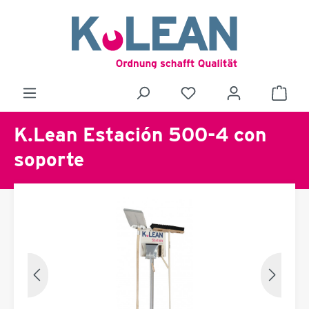
K.Lean Estación 500-4 con
soporte