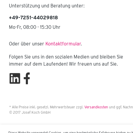
Lagersichtkasten 115 x
Unterstützung und Beratung unter:
100 mm Köcher für
Bohrschrauber Halter
+49-7251-44029818
für Kehrgarnitur,
montiert Halter für
Mo-Fr, 08:00 - 15:30 Uhr
Kehrbesen
Oder über unser
Kontaktformular
.
Folgen Sie uns in den sozialen Medien und bleiben Sie
immer auf dem Laufenden! Wir freuen uns auf Sie.
* Alle Preise inkl. gesetzl. Mehrwertsteuer zzgl.
Versandkosten
und ggf. Nachn
© 2017 Josef Koch GmbH
Diese Website verwendet Cookies, um eine bestmögliche Erfahrung bieten zu