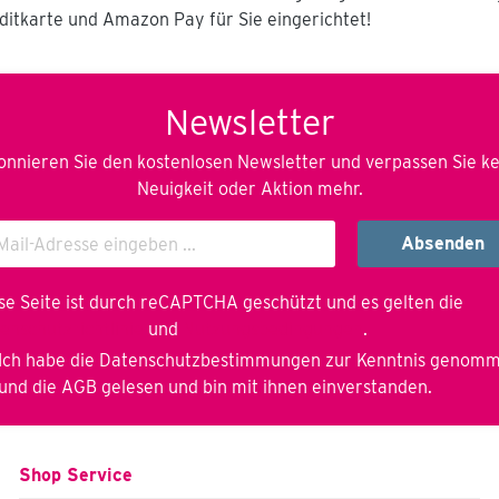
ditkarte und Amazon Pay für Sie eingerichtet!
Newsletter
nnieren Sie den kostenlosen Newsletter und verpassen Sie k
Neuigkeit oder Aktion mehr.
Absenden
se Seite ist durch reCAPTCHA geschützt und es gelten die
enschutzrichtlinie
und
Nutzungsbedingungen
.
Ich habe die
Datenschutzbestimmungen
zur Kenntnis genom
und die
AGB
gelesen und bin mit ihnen einverstanden.
Shop Service