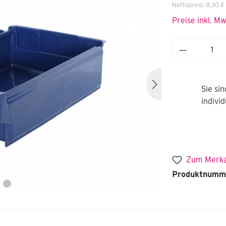
Nettopreis:
8,30 €
Preise inkl. M
Sie si
indivi
Zum Merkz
Produktnumm