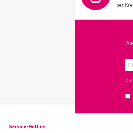
unverwüstlicher
per Kre
Arbeitsplatte, 5 stabilen
Borden, 620 x 405
mm,zum Bestücken mit
Lagersichtkästen, 1
Trägerschienen zum
Einhängen von
Schraubenboxen 2
Abo
Universal-
Klemmschienen, 25 Stk.
Universal-
Werkzeughaltern
Lieferung montiert und
verpackt auf
Einwegpalette ohne
Die
Lagersichtkästen.
Dat
Empfohlene
Ausstattungsoptionen:
Lagersichtkasten 400 x
100 x 230 mm
Lagersichtkasten 400 x
100 x 115 mm
Trennwand für
Service-Hotline
Lagersichtkasten 230 x
100 mm Trennwand für