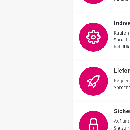
(serienmäßig) der
Borde vor oder auf
Wunsch einen Umbau,
so dass die Borde mit
Indiv
einer Neigung von 20 °
nach vorn ausgeführt
Kaufen 
werden. Der mobile
Spreche
Arbeitsplatz wird
ergänzt durch
behilfl
Schraubenboxen,
wahlweise Größe 1 oder
2, zum Einhängen in die
Trägerschienen. Maße:
Liefe
650 x 450 x 1.900 mm
Individuelle Breiten auf
Bequem 
Anfrage möglich! Der
Montagewagen wird
Spreche
geliefert mit: verzinkter,
2 mm dicker
Bodenplatte, Ø100 mm
Rollen (2 Bock-, 2
Siche
Lenk-/Bremsrollen) als
Fahrwerk, 30 mm
Auf uns
starke Multiplexplatte
Sie zu 
aus Buchenholz als