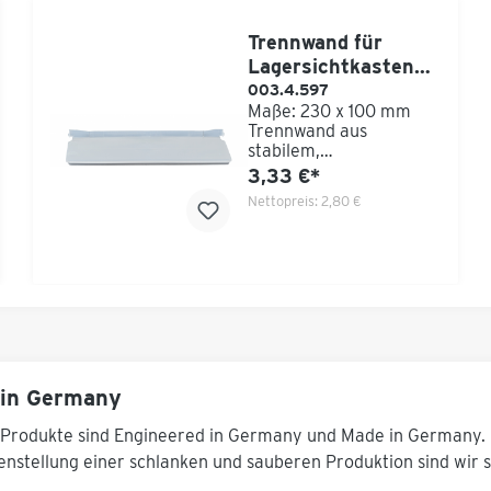
Trennwand für
Lagersichtkasten
230x100 mm
003.4.597
Maße: 230 x 100 mm
Trennwand aus
stabilem,
transparentem
3,33 €*
Kunststoff ergänzt ideal
Nettopreis:
2,80 €
den Lagersichtkasten
(nicht im Lieferumfang
enthalten)
in Germany
Produkte sind Engineered in Germany und Made in Germany. 
nstellung einer schlanken und sauberen Produktion sind wir se