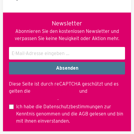
oder hier . Diese sollten
Sie auf Ihren Betrieb
noch anpassen.
Schreiben Sie uns gerne
Newsletter
an um eine editierbare
Word Vorlage zu
Abonnieren Sie den kostenlosen Newsletter und
erhalten.
verpassen Sie keine Neuigkeit oder Aktion mehr.
Absenden
Diese Seite ist durch reCAPTCHA geschützt und es
gelten die
Datenschutzrichtlinie
und
Nutzungsbedingungen
.
Ich habe die
Datenschutzbestimmungen
zur
Kenntnis genommen und die
AGB
gelesen und bin
mit ihnen einverstanden.