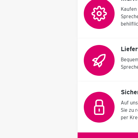
neue Bauteil umgebaut
haben. Das Konzept
Kaufen 
dieses Drehwenders ist
Spreche
es, Teile die
Massenschwerpunktssy
behilfl
mmetrisch sind, einfach
und günstig gedreht
und gerüstet werden
können. Das System
Liefe
bietet eine Arretierung
in 15° Schritten mit
Bequem 
patentiertem
Federriegel. Basic
Spreche
Version Diese
Minimalausstattung ist
konzipiert für
rotationssymmetrische
Siche
Bauteile welche hier im
Schwerpunkt
Auf uns
angeschraubt werden
Sie zu 
und damit kraftarm
drehbar sind. Seine
per Kre
besonders einfache
Bedienung läßt ihn auch
von ungeübtem