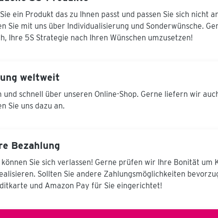
Bauteile an der
Hubeinheit mittels
Sie ein Produkt das zu Ihnen passt und passen Sie sich nicht a
Handkurbel in den
n Sie mit uns über Individualisierung und Sonderwünsche. Ger
jeweiligen
Massenschwerpunkt
ich, Ihre 5S Strategie nach Ihren Wünschen umzusetzen!
gebracht werden und
somit kraftarm, schnell-
und einfach in die
jeweilige Lage gedreht
rung weltweit
werden kann. Das
System bietet eine
und schnell über unseren Online-Shop. Gerne liefern wir auc
Arretierung in 15°
n Sie uns dazu an.
Schritten mit
patentiertem
Federriegel. Ist der
Masseschwerpunkt
vom Werkstück
re Bezahlung
definiert, wird an Hand
einer mitgelieferten
 können Sie sich verlassen! Gerne prüfen wir Ihre Bonität um
Einstelltabelle die
realisieren. Sollten Sie andere Zahlungsmöglichkeiten bevorz
Arbeitshöhe des
Auflagetisches ermittelt
ditkarte und Amazon Pay für Sie eingerichtet!
und entlang eines
Meßlineales über nur
eine einzige