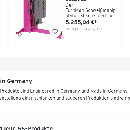
Der
TurnMan Schweißmanip
ulator ist konzipiert für
kraftarme
5.255,04 €*
Drehaufgaben an
Nettopreis:
4.416,00 €
Bauteilen bis 300 kg als
„Ein-Mann“ Tätigkeit.
Dieser
Schweißmanipulator ist
ein sehr schlankes,
rationales Gerät mit
einem exzellenten
Preis-
Leistungsverhältnis, var
iabel einsetzbar für
in Germany
Schweiß- und
Montagearbeiten und
Produkte sind Engineered in Germany und Made in Germany. 
bietet viel
nstellung einer schlanken und sauberen Produktion sind wir se
Fußfreiraum.Das
Konzept
des Schweißmanipulato
rs fundiert auf der
Eigenschaft, dass nicht
rotations-symmetrische
iduelle 5S-Produkte