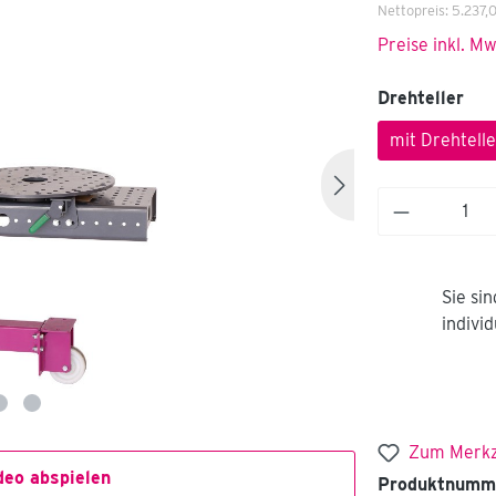
Nettopreis:
5.237,
Preise inkl. M
Drehteller
mit Drehtelle
Sie si
indivi
Zum Merkz
deo abspielen
Produktnumm