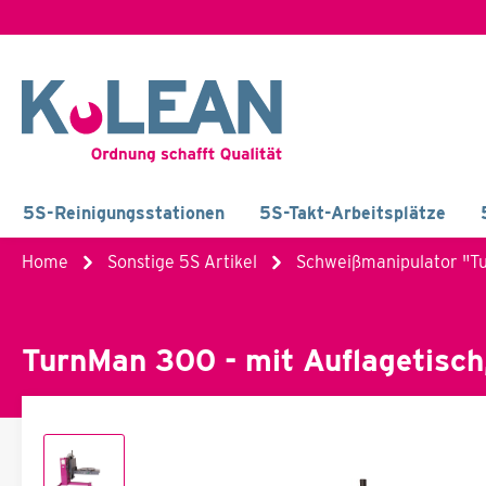
5S-Reinigungsstationen
5S-Takt-Arbeitsplätze
Home
Sonstige 5S Artikel
Schweißmanipulator "T
TurnMan 300 - mit Auflagetisch