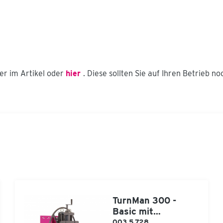
er im Artikel oder
hier
. Diese sollten Sie auf Ihren Betrieb 
TurnMan 300 -
Basic mit
Hubschlitten
003.5.728