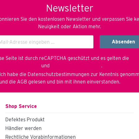
Spindelhubachse das
Newsletter
System in Position
gebracht und justiert.
Seine besonders
nnieren Sie den kostenlosen Newsletter und verpassen Sie k
einfache Bedienung läßt
Neuigkeit oder Aktion mehr.
ihn auch von
ungeübtem Personal
wirtschaftlich nutzen,
Absenden
sowohl in der Klein- wie
auch Mittel-
Serienfertigung. Die
se Seite ist durch reCAPTCHA geschützt und es gelten die
Drehachse ist im
enschutzrichtlinie
und
Nutzungsbedingungen
.
Fußgestell verschraubt,
höhenverstellbar für
Ich habe die
Datenschutzbestimmungen
zur Kenntnis genom
höhere Bauteile.
und die
AGB
gelesen und bin mit ihnen einverstanden.
Optional mit
hydraulischem,
vertikalem Hub (siehe
weitere TurnMan
Shop Service
Varianten) inkl.
Rädersatz montiert (2x
Brems/Lenkrolle, 1x
Defektes Produkt
Starr) Bequemes und
Händler werden
schnelles Einhängen von
Vorrichtungen über
Rechtliche Vorabinformationen