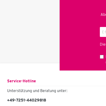
Personal wirtschaftlich
nutzen, sowohl in der
Kleinmengen wie auch
Mittelmengen
Abo
Serienfertigung. Die
Drehachse ist im
Fußgestell verschraubt,
höhenverstellbar für
höhere Bauteile.
Optional mit
hydraulischem,
Die
vertikalem Hub (siehe
Dat
andere TurnMan
Varianten) inkl.
Rädersatz montiert (2x
Brems-/Lenkrolle, 1x
Starr) Technische
Daten Traglast 300 kg
unterste Ladehöhe 600
Service-Hotline
mm Höhe Drehachse
725-900 mm Höhe über
alles 1.360-1585 mm
Unterstützung und Beratung unter:
Arbeitssicherheit Eine
Muster-
+49-7251-44029818
Betriebsanweisung