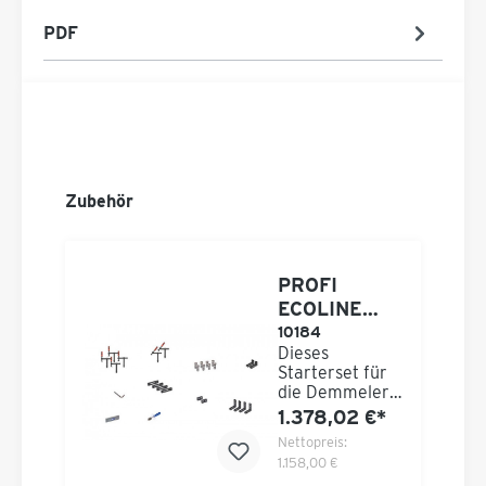
PDF
Zubehör
PROFI
ECOLINE
SET 711 für
10184
Dieses
D16 System
Starterset für
die Demmeler
Lochtisch
1.378,02 €*
Platten enthält
Nettopreis:
eine große
1.158,00 €
Auswahl an