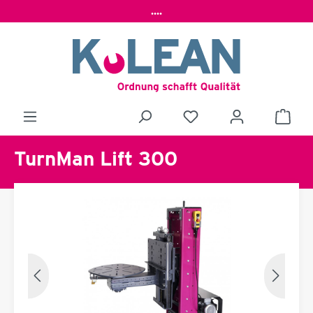
....
TurnMan Lift 300