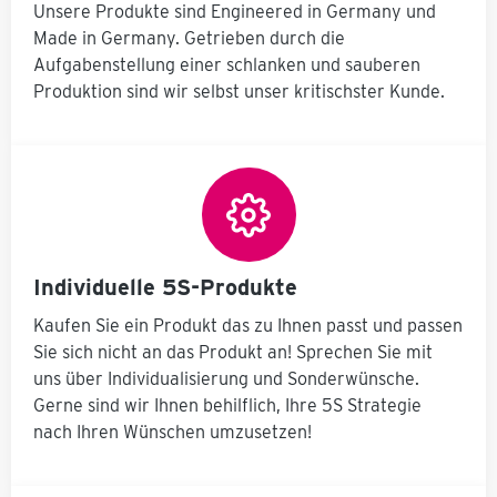
Grenzspannber
Bauteile bis
Unsere Produkte sind Engineered in Germany und
h
den jeweiligen
eich 20-24 mm,
300 kg manuell
Made in Germany. Getrieben durch die
Massenschwerp
10/50 kN Damit
und trotzdem
unkt gebracht
Aufgabenstellung einer schlanken und sauberen
können Sie
spielend leicht.
n
werden und
Ihren
So benötigen
Produktion sind wir selbst unser kritischster Kunde.
rp
somit kraftarm,
Schweißtisch
Sie keine
schnell- und
oder
teuren
einfach in die
Spanntisch
d
Investitionen
m,
jeweilige Lage
perfekt
mehr um Ihre
gedreht
ergänzen.
Bauteile
werden kann.
schnell,
e
Das System
effizient und
bietet eine
sicher in die
Arretierung in
richtige Lage
15° Schritten
Individuelle 5S-Produkte
n
zu bringen.
mit
Durch den
n
patentiertem
Kaufen Sie ein Produkt das zu Ihnen passt und passen
t
patentierten
Federriegel. Ist
e
Federriegel
Sie sich nicht an das Produkt an! Sprechen Sie mit
der
können Sie Ihr
uns über Individualisierung und Sonderwünsche.
Masseschwerpu
Bauteil in 15°
st
nkt vom
Gerne sind wir Ihnen behilflich, Ihre 5S Strategie
Schritten in
Werkstück
mehreren
nach Ihren Wünschen umzusetzen!
pu
definiert, wird
Achsen drehen.
an Hand einer
Durch eine
mitgelieferten
Handkurbel