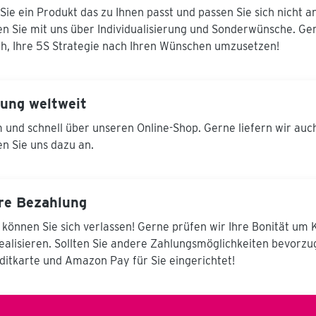
Bauteile auf dem
Sie ein Produkt das zu Ihnen passt und passen Sie sich nicht a
Drehtisch mittels
n Sie mit uns über Individualisierung und Sonderwünsche. Ger
Handkurbel in den
jeweiligen
ich, Ihre 5S Strategie nach Ihren Wünschen umzusetzen!
Massenschwerpunkt
gebracht werden und
somit kraftarm, schnell-
und einfach in die
rung weltweit
jeweilige Lage gedreht
werden kann. Das
und schnell über unseren Online-Shop. Gerne liefern wir auc
System bietet eine
n Sie uns dazu an.
Arretierung in 15°
Schritten mit
patentiertem
Federriegel. Ist der
Masseschwerpunkt
re Bezahlung
vom Werkstück
definiert, wird an Hand
 können Sie sich verlassen! Gerne prüfen wir Ihre Bonität um
einer mitgelieferten
realisieren. Sollten Sie andere Zahlungsmöglichkeiten bevorz
Einstelltabelle die
Arbeitshöhe des
ditkarte und Amazon Pay für Sie eingerichtet!
Auflagetisches ermittelt
und entlang eines
Meßlineales über nur
eine einzige