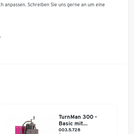
noch anpassen. Schreiben Sie uns gerne an um eine
m.
TurnMan 300 -
Basic mit
Hubschlitten
003.5.728