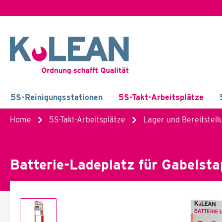
5S-Reinigungsstationen
5S-Takt-Arbeitsplätze
Home
5S-Takt-Arbeitsplätze
Lager und Bereitstell
Batterie-Ladeplatz für Gabelsta