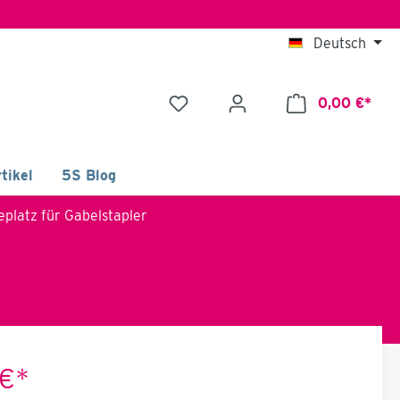
Deutsch
0,00 €*
tikel
5S Blog
eplatz für Gabelstapler
 €*