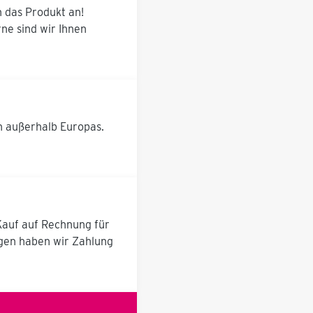
Hubeinheit mittels
n das Produkt an!
Handkurbel in den
ne sind wir Ihnen
jeweiligen
Massenschwerpunkt
gebracht werden und
somit kraftarm, schnell-
und einfach in die
jeweilige Lage gedreht
werden kann. Das
System bietet eine
h außerhalb Europas.
Arretierung in 15°
Schritten mit
patentiertem
Federriegel. Ist der
Masseschwerpunkt
vom Werkstück
definiert, wird an Hand
einer mitgelieferten
 Kauf auf Rechnung für
Einstelltabelle die
ugen haben wir Zahlung
Arbeitshöhe des
Auflagetisches ermittelt
und entlang eines
Meßlineales über nur
eine einzige
Spindelhubachse das