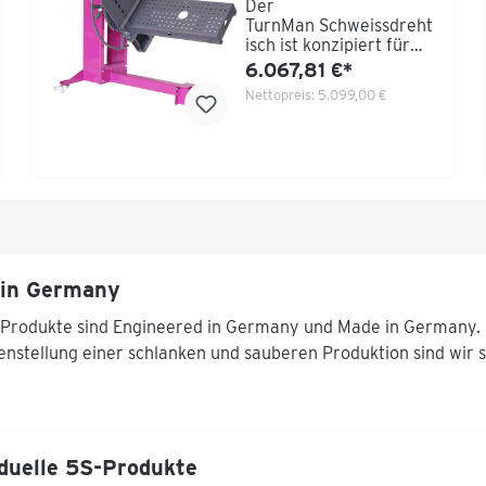
Der
TurnMan Schweissdreht
isch ist konzipiert für
kraftarme
6.067,81 €*
Drehaufgaben an
Nettopreis:
5.099,00 €
Bauteilen bis 300 kg
Tragkraft als „Ein-
Mann“ Tätigkeit. Dieser
Schweissdrehtisch ist
ein sehr schlanker,
rationaler Positionierer
mit einem exzellenten
Preis-
Leistungsverhältnis,
variabel einsetzbar für
in Germany
Schweiß- und
Montagearbeiten und
Produkte sind Engineered in Germany und Made in Germany. 
bietet viel Fußfreiraum
nstellung einer schlanken und sauberen Produktion sind wir se
für mehr Ergonomie am
Arbeitsplatz.Das
Konzept
des Schweissdrehtisch f
undiert auf der
Eigenschaft, nicht
iduelle 5S-Produkte
rotations-symmetrische