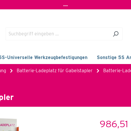
....
5S-Universelle Werkzeugbefestigungen
Sonstige 5S Ar
ung
Batterie-Ladeplatz für Gabelstapler
Batterie-Lad
pler
986,51