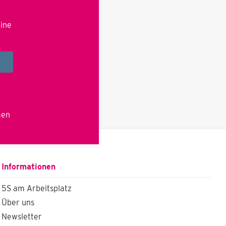
System in Position
gebracht und justiert.
Seine besonders
eine
einfache Bedienung läßt
ihn auch von
ungeübtem Personal
wirtschaftlich nutzen,
sowohl in der Klein- wie
auch Mittel-
Serienfertigung. Die
Drehachse ist im
Fußgestell verschraubt,
höhenverstellbar für
men
höhere Bauteile.
Optional mit
hydraulischem,
vertikalem Hub (siehe
weitere TurnMan
Informationen
Varianten) inkl.
Rädersatz montiert (2x
Brems/Lenkrolle, 1x
5S am Arbeitsplatz
Starr) Bequemes und
Über uns
schnelles Einhängen von
Vorrichtungen über
Newsletter
Schlüssellöcher