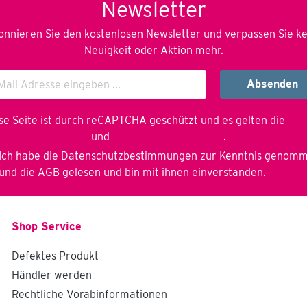
Newsletter
Spindelhubachse das
System in Position
gebracht und justiert.
nnieren Sie den kostenlosen Newsletter und verpassen Sie k
Seine besonders
Neuigkeit oder Aktion mehr.
einfache Bedienung läßt
ihn auch von
ungeübtem Personal
Absenden
wirtschaftlich als
Manipulator zum
Drehen und Wenden
se Seite ist durch reCAPTCHA geschützt und es gelten die
von Bauteilen nutzen,
enschutzrichtlinie
und
Nutzungsbedingungen
.
sowohl in der Klein- wie
auch
Ich habe die
Datenschutzbestimmungen
zur Kenntnis genom
Mittelserienfertigung.
und die
AGB
gelesen und bin mit ihnen einverstanden.
Die Drehachse ist im
Fußgestell verschraubt,
höhenverstellbar für
höhere Bauteile bis
Shop Service
Traglast 300kg.
Optional mit
hydraulischem,
Defektes Produkt
vertikalem Hub als
Händler werden
"Turnman Lift"
verfügbar inkl.
Rechtliche Vorabinformationen
Rädersatz montiert (2x