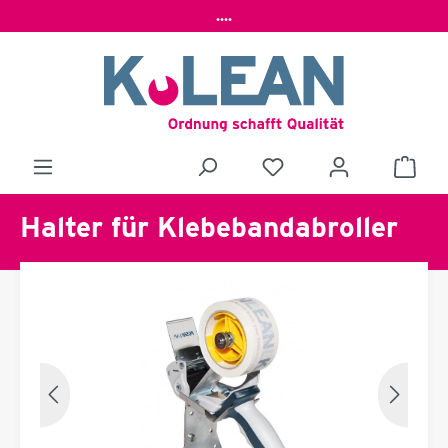
....
Halter für Klebebandabroller