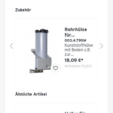
Zubehör
Rohrhülse
e
für
e
Kabelbinder
003.4.790M
Kunststoffhülse
mit Boden z.B
zur
e
Aufbewahrung
18,09 €*
und
 €
Nettopreis:
15,20 €
Bereitstellung
er
von
Kabelbindern,
Dosen,
e
Flaschen,
Werkzeugen,
Ähnliche Artikel
fi
etc. Mit diesem
praktischen
t
Kunststoffrohr
können Sie in
TI