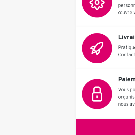
personn
œuvre v
Livra
Pratiqu
Contact
Paiem
Vous po
organis
nous av