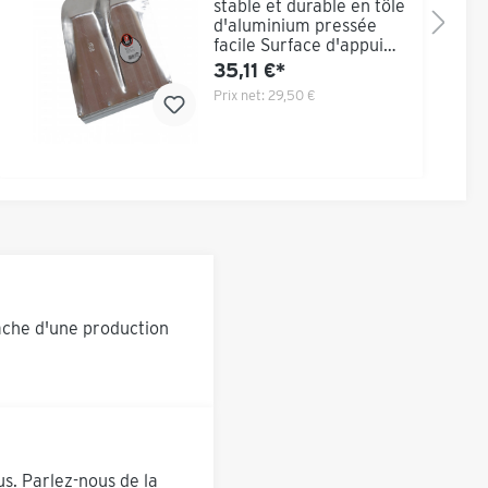
stable et durable en tôle
d'aluminium pressée
facile Surface d'appui
plane pour obtenir une
35,11 €*
longueur de
Prix net:
29,50 €
fonctionnement
maximale Livraison sans
poignée !
âche d'une production
us. Parlez-nous de la