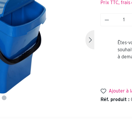
Prix TTC, frais
Êtes-vo
souhai
à dema
Ajouter à l
Réf. produit :