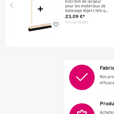
600 mm de largeur
pour les matériaux de
balayage légers tels que
.
les copeaux de métal,
23,09 €*
etc. manche à balai
Prix net:
19,40 €
inclus
Fabri
Nos pro
efficac
Produ
Achetez