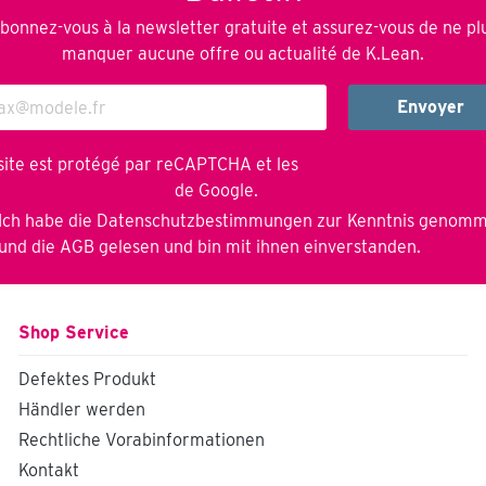
bonnez-vous à la newsletter gratuite et assurez-vous de ne pl
manquer aucune offre ou actualité de K.Lean.
Envoyer
site est protégé par reCAPTCHA et les
Règles de confidentiali
onditions d'utilisation
de Google.
Ich habe die
Datenschutzbestimmungen
zur Kenntnis genom
und die
AGB
gelesen und bin mit ihnen einverstanden.
Shop Service
Defektes Produkt
Händler werden
Rechtliche Vorabinformationen
Kontakt