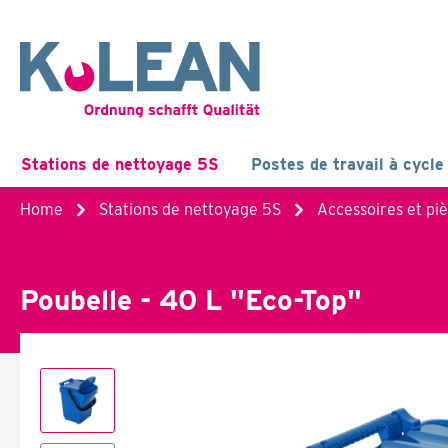
Stations de nettoyage 5S
Postes de travail à cycle
Home
Stations de nettoyage 5S
Accessoires et pi
Poubelle - 40 L "Eco-Top"