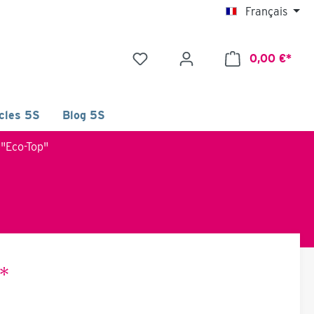
Français
0,00 €*
icles 5S
Blog 5S
 "Eco-Top"
*