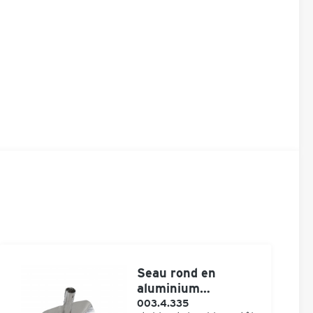
Seau rond en
aluminium
Hallenser sans anse
003.4.335