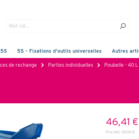
 5S
5S - Fixations d'outils universelles
Autres art
èces de rechange
Parties individuelles
Poubelle - 40 L
46,41 €
Prix net:
39,00 €