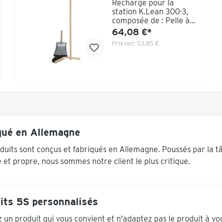
Recharge pour la
station K.Lean 300-3,
composée de : Pelle à
poussière en métal avec
64,08 €*
manche en bois
Prix net:
53,85 €
cheveux mixtes - brosse
à main à long manche
Balai de hall avec
mélange de crin de
cheval - largeur 600
mm pour un balayage
fin
qué en Allemagne
duits sont conçus et fabriqués en Allemagne. Poussés par la t
e et propre, nous sommes notre client le plus critique.
its 5S personnalisés
 un produit qui vous convient et n'adaptez pas le produit à vo