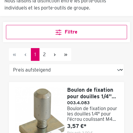
Nous faisons la distinction entre les porte-outils
individuels et les porte-outils de groupe.
Filtre
1
2
Boulon de fixation
pour douilles 1/4''
avec écrou
003.4.083
Boulon de fixation pour
coulissant M4
les douilles 1⁄4" pour
l'écrou coulissant M4
Dimensions : 6,3 - M4
3,57 €*
mm Achat minimum :
Prix net:
3,00 €