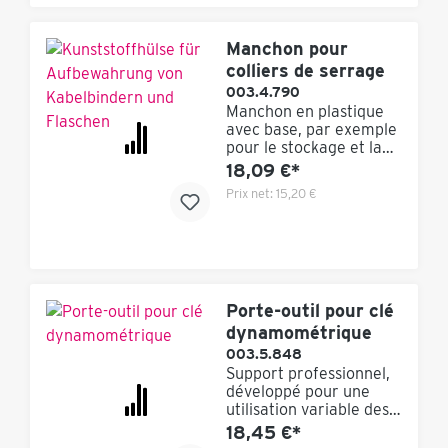
'est pas inclus dans ce
set ! Vous pouvez
l'acheter dans la
Manchon pour
longueur désirée.
colliers de serrage
003.4.790
Manchon en plastique
avec base, par exemple
pour le stockage et la
fourniture de colliers de
18,09 €*
serrage, de boîtes, de
Prix net:
15,20 €
bouteilles, d'outils, etc.
Grâce à ce tube en
plastique pratique,
combiné à notre
support pour bombes
aérosols, vous pouvez
créer une solution très
Porte-outil pour clé
individuelle pour le
dynamométrique
rangement de vos outils
003.5.848
et équipements de
Support professionnel,
travail. Par le fond, rien
développé pour une
ne peut fuir, tomber ou
utilisation variable des
s'échapper. En raison
outils, manipulation
18,45 €*
des différentes
rapide et sûre : il suffit