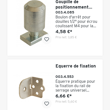
Goupille de
positionnement
pour les prises de
003.4.085
Boulon d'arrêt pour
courant 1/2
douilles 1/2" pour écrou
coulissant M4 pour la
fixation au rail de
4,58 €*
serrage universel.
Prix net:
3,85 €
Fixation au moyen d'un
écrou coulissant dans le
rail. Dimensions : 9,5 -
M4 mm Achat minimum
: 25 pièces
Equerre de fixation
003.4.553
Équerre pratique pour
la fixation du rail de
serrage universel
K.Lean, qui permet
6,66 €*
d'élargir les possibilités
Prix net:
5,60 €
de fixation des outils au
poste de travail