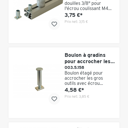
douilles 3/8" pour
l'écrou coulissant M4
pour la fixation au rail
3,75 €*
de serrage universel.
Prix net:
3,15 €
Fixation au moyen d'un
écrou coulissant.
Dimensions : 9,5 - M4
mm Achat minimum :
25 pièces
Boulon à gradins
pour accrocher les
gros outils
003.5.158
Boulon étagé pour
accrocher les gros
outils avec écrou
coulissant M5.
4,58 €*
Dimensions : 12/8 x 32
Prix net:
3,85 €
mm M5 Achat minimum
: 25 pièces