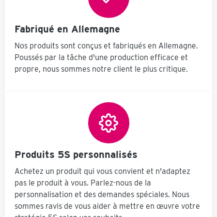
Avantages Un
distributeur de ruban
adhésif prêt à l'emploi
Fabriqué en Allemagne
accessible de manière
ergonomique crée de
Nos produits sont conçus et fabriqués en Allemagne.
l'ordre et de la propreté
Poussés par la tâche d'une production efficace et
dans la station
d'emballage facilité
propre, nous sommes notre client le plus critique.
d'installation Utilisation
flexible de vos rubans
adhésifs Livraison
facultative avec ou sans
Distributeur de ruban
adhésif. Livraison
cependant toujours
sans rouleau de ruban
adhésif.
Produits 5S personnalisés
Achetez un produit qui vous convient et n'adaptez
pas le produit à vous. Parlez-nous de la
personnalisation et des demandes spéciales. Nous
sommes ravis de vous aider à mettre en œuvre votre