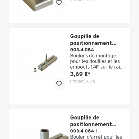
25 pièces
Goupille de
positionnement
pour les douilles de
003.4.084
Boulons de montage
1/4 de pouce
pour les douilles et les
embouts 1⁄4" sur le rail
de serrage universel
3,69 €*
K.Lean. Fixation au
Prix net:
3,10 €
moyen d'un écrou
coulissant dans le rail.
Dimensions : 10 x M4
mm Achat minimum :
25 pièces
Goupille de
positionnement
pour les douilles 3/8
003.4.084-1
Boulon d'arrêt pour les