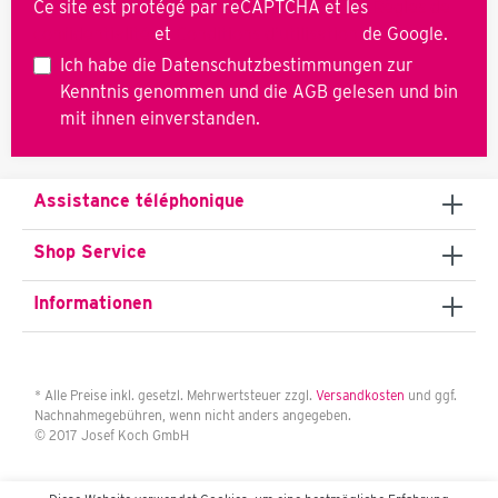
Ce site est protégé par reCAPTCHA et les
Règles de
confidentialité
et
Conditions d'utilisation
de Google.
Ich habe die
Datenschutzbestimmungen
zur
Kenntnis genommen und die
AGB
gelesen und bin
mit ihnen einverstanden.
Assistance téléphonique
Shop Service
Informationen
* Alle Preise inkl. gesetzl. Mehrwertsteuer zzgl.
Versandkosten
und ggf.
Nachnahmegebühren, wenn nicht anders angegeben.
© 2017 Josef Koch GmbH