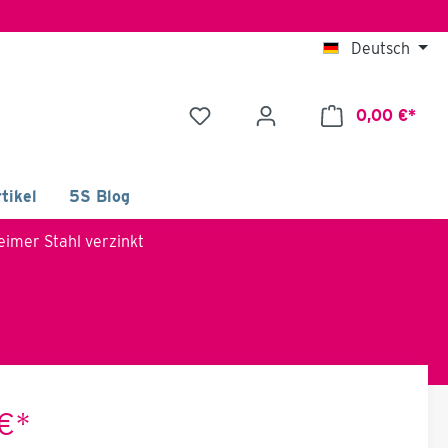
Deutsch
0,00 €*
tikel
5S Blog
imer Stahl verzinkt
 €*