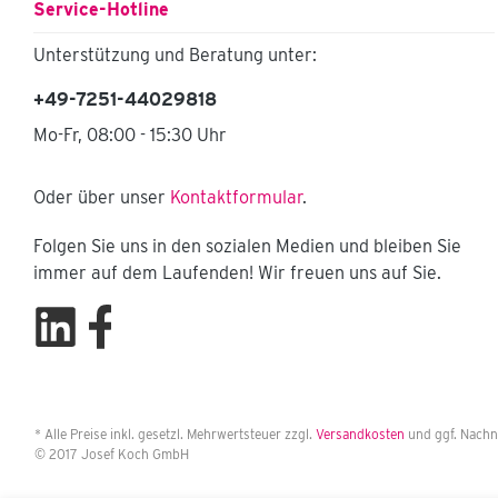
Service-Hotline
Papierrollenhalter mit
Abreißschiene max.
Breite der Papierrolle
Unterstützung und Beratung unter:
420 mm Stellplatz für
Mülleimer Stellplatz mit
+49-7251-44029818
Befestigungsmöglichkei
t für Sulo Kunststoff
Mo-Fr, 08:00 - 15:30 Uhr
Mülleimer, ww. 35l, 50l
oder 50 l Stahlblech
Mülleimer verzinkt
Oder über unser
Kontaktformular
.
Maße: B x H x T: 950 x
1.300 x 450 mm
Folgen Sie uns in den sozialen Medien und bleiben Sie
Gewicht: 40,00 kg
immer auf dem Laufenden! Wir freuen uns auf Sie.
Lieferung inkl.
Gerätschaften.
Bestückung mit
Reinigungsset 980-1 1
St. Hallenser Alu
Randschaufel, Diamant
Pionier von Ideal
Spaten, mit gepresstem
Stielschaft (nicht
* Alle Preise inkl. gesetzl. Mehrwertsteuer zzgl.
Versandkosten
und ggf. Nachn
genietet) 2 St.
© 2017 Josef Koch GmbH
Saalbesen 600 mm
Besenbreite :1 St. mit