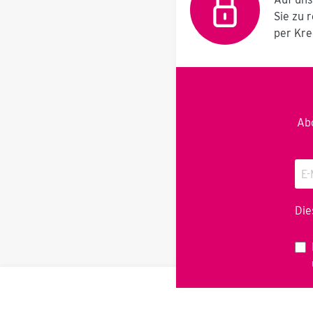
obere Halterreihe an
Sie zu 
der Reinigungsinsel für:
Flachschaufel
per Kre
Holsteiner Schaufel
oder Aluschaufel mit
rundgepresstem
Stielschaft (nicht
genietet) und
Doppelhalter für 2 St.
Saalbesen für 400 -
Abo
600 mm Besenbreite,
zur Aufnahme von
Besen mit
verschiedener
Borstenbestückung.
Untere Halterreihe an
der Reinigungsinsel für:
Die
ergonomische
Dat
Steckhalterung für 1 St.
Kehrschaufel 2 St.
ergonomische
Steckhalterungen für
Handfeger mit
verschiedener
Borstenbestückung