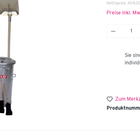
Nettopreis:
459,00
Preise inkl. M
Sie si
indivi
Zum Merkz
Produktnumm