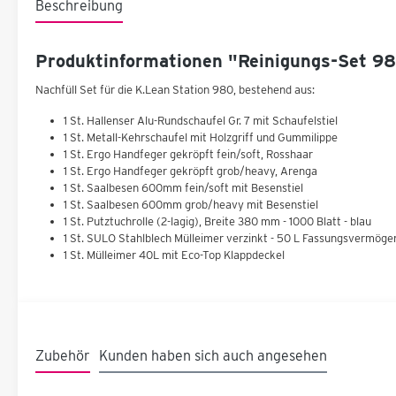
Beschreibung
Produktinformationen "Reinigungs-Set 98
Nachfüll Set für die K.Lean Station 980, bestehend aus:
1 St. Hallenser Alu-Rundschaufel Gr. 7 mit Schaufelstiel
1 St. Metall-Kehrschaufel mit Holzgriff und Gummilippe
1 St. Ergo Handfeger gekröpft fein/soft, Rosshaar
1 St. Ergo Handfeger gekröpft grob/heavy, Arenga
1 St. Saalbesen 600mm fein/soft mit Besenstiel
1 St. Saalbesen 600mm grob/heavy mit Besenstiel
1 St. Putztuchrolle (2-lagig), Breite 380 mm - 1000 Blatt - blau
1 St. SULO Stahlblech Mülleimer verzinkt - 50 L Fassungsvermöge
1 St. Mülleimer 40L mit Eco-Top Klappdeckel
Zubehör
Kunden haben sich auch angesehen