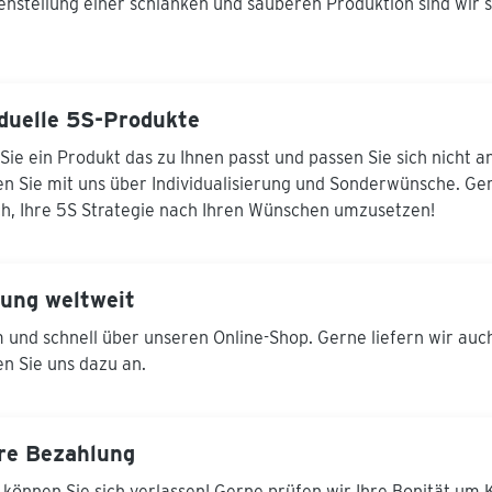
nstellung einer schlanken und sauberen Produktion sind wir se
aus Edelstahl gefertigt
und verhelfen dem
Produkt zu einem
wertigen und langlebig,
schönem Aussehen.
Ergonomische
iduelle 5S-Produkte
Halterungen für
Kehrschaufel und
Sie ein Produkt das zu Ihnen passt und passen Sie sich nicht a
Handfeger. Diese
n Sie mit uns über Individualisierung und Sonderwünsche. Ger
können in
Arbeitsposition sehr
ich, Ihre 5S Strategie nach Ihren Wünschen umzusetzen!
schnell und lean
nebeneinander
eingesteckt und ebenso
wieder optimal
rung weltweit
entnommen werden.
Befestigung mit 4
und schnell über unseren Online-Shop. Gerne liefern wir auc
Schraublöchern D = 6,5
n Sie uns dazu an.
mm Gewicht: 5,8 kg
Lieferumfang:
Gerätehalterungen
oben für Randschaufel
und Saalbesen.
re Bezahlung
Flachschaufel
Holsteiner Schaufel
 können Sie sich verlassen! Gerne prüfen wir Ihre Bonität um