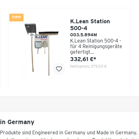
TIPP
K.Lean Station
500-4
003.5.894M
K.Lean Station 500-4 -
für 4 Reinigungsgeräte
gefertigt
aus Stahlblech,
332,61 €*
pulverbeschichtet im
Nettopreis:
279,50 €
den Farbton weiß RAL
9010. Ausgebildet als
große Infotafel,
beschriftet mit „K.LEAN
Station“ und
Schattenabbildung der
Kehrgarnitur
(Kehrschaufel und
Handfeger). Die
anschraubbaren, der
in Germany
Verpackung lose
beigelegten
Produkte sind Engineered in Germany und Made in Germany. 
Gerätehalterungen sind