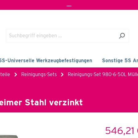
....
5S-Universelle Werkzeugbefestigungen
Sonstige 5S Ar
teile
Reinigungs-Sets
Reinigungs-Set 980-6-50L Mülle
imer Stahl verzinkt
546,21