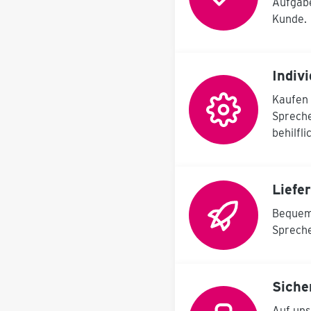
Aufgabe
Halterung und
Putztuchrolle mit
Kunde.
Abreißschiene,
bodenseitige
Grundfläche zwischen
den Seitenwangen für
Indiv
40l-Mülleimer, Stellplatz
für zweiten Mülleimer
Kaufen 
mit höhenverstellbaren
Spreche
Aufnahmehaken zur
Fixierung der
behilfl
verschiedenen SULO-
Mülleimertypen. Große
Info- und
Geräteträgertafel weiß
Liefe
RAL 9010, beschriftet
mit K.LEAN Station und
Bequem 
Schattenabbildung für
Kehrschaufel und
Spreche
Handfeger rückseitige
Ablageschale an der
Station für diverse
Utensilien:
Siche
Dosen-/Flaschenhalter
usw. Geräteträger
Auf uns