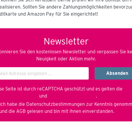
oder Alu Randschaufel
realisieren. Sollten Sie andere Zahlungsmöglichkeiten bevorz
mit rundgepresstem
Stielschaft (nicht mit
ditkarte und Amazon Pay für Sie eingerichtet!
genietetem Schaft)
Saalbesen für 400-
600mm mm
Besenbreite
Newsletter
Gerätehalterungen
unten für Kehrschaufel
und Handfeger
nnieren Sie den kostenlosen Newsletter und verpassen Sie k
Kehrschaufel (für
Neuigkeit oder Aktion mehr.
gepresste Stahlblech-
Kehrschaufel) Ergo
Langstiel Handfeger 1x
Absenden
Flachschaufel,
Hallenser Alu-
Randschaufel, Diamant
se Seite ist durch reCAPTCHA geschützt und es gelten die
Pionier Größe 7 mit
enschutzrichtlinie
und
Nutzungsbedingungen
.
gepresstem Stielschaft
1x Saalbesen 600mm
Ich habe die
Datenschutzbestimmungen
zur Kenntnis genom
breit, Mischhaar, für
und die
AGB
gelesen und bin mit ihnen einverstanden.
leichtes Kehrgut 1x
Kehrschaufel,
Stahlblech gepresst mit
Holzstiel 1x Ergo