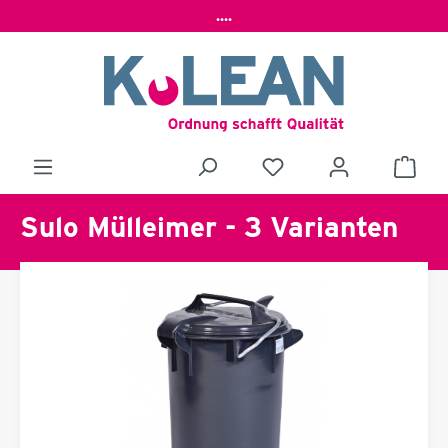
....
Sulo Mülleimer - 3 Varianten