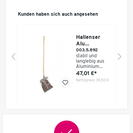
Kunden haben sich auch angesehen
Hallenser
Alu
fe
Rundschaufe
003.5.892
stabil und
l mit Stiel
langlebig aus
Aluminium
t
Blech gepresst
47,01 €*
leicht Flache
 €
Nettopreis:
39,50 €
Auflagefläche
um maximale
zu
Einsatzlänge zu
erreichen
ne
Lieferung mit
Stiel aus Esche