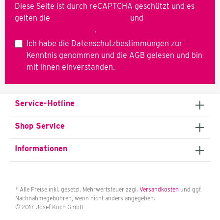
Diese Seite ist durch reCAPTCHA geschützt und es
gelten die
Datenschutzrichtlinie
und
Nutzungsbedingungen
.
Ich habe die
Datenschutzbestimmungen
zur
Kenntnis genommen und die
AGB
gelesen und bin
mit ihnen einverstanden.
Service-Hotline
Shop Service
Informationen
* Alle Preise inkl. gesetzl. Mehrwertsteuer zzgl.
Versandkosten
und ggf.
Nachnahmegebühren, wenn nicht anders angegeben.
© 2017 Josef Koch GmbH