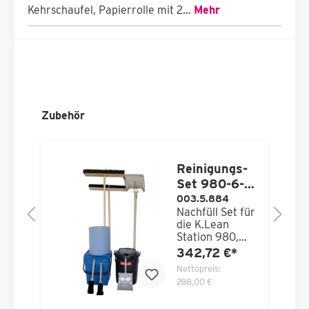
Kehrschaufel, Papierrolle mit 2…
Mehr
Zubehör
l
Reinigungs-
Set 980-6-
35L
003.5.884
n
Nachfüll Set für
Mülleimer
die K.Lean
Station 980,
n
bestehend aus:
342,72 €*
n.
1 St. Hallenser
 €
Nettopreis:
d
Alu-
288,00 €
Rundschaufel
Gr. 7 mit