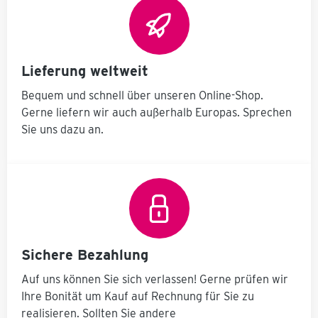
dauerhaften
l
verschiedenen
Einsatz. 5S -
ür
SULO-
rä
Visualisierung
Mülleimertypen
Mit dem
. Große Info-
Schatteneffekt
m
und
auf der
Lieferung weltweit
Geräteträgerta
Infotafel haben
g
fel weiß RAL
r
wir den Punkt
Bequem und schnell über unseren Online-Shop.
h
9010,
Visualisierung
beschriftet mit
Gerne liefern wir auch außerhalb Europas. Sprechen
aus der 5S
K.LEAN Station
Methode
Sie uns dazu an.
und
umgesetzt.
Schattenabbild
e
Durch den
ung für
Schatten von
Kehrschaufel
Kehrschaufel
n
und Handfeger
und Handfeger
rn
rückseitige
n
auf der
Ablageschale
Infotafel
an der Station
erkennen Sie
r
für diverse
sofort welches
Utensilien:
Sichere Bezahlung
Gerät an der
Dosen-/Flasche
Station gerade
nhalter usw.
Auf uns können Sie sich verlassen! Gerne prüfen wir
fehlt und wo es
Geräteträger
eingehängt
Ihre Bonität um Kauf auf Rechnung für Sie zu
n
obere
werden.
realisieren. Sollten Sie andere
Halterreihe an