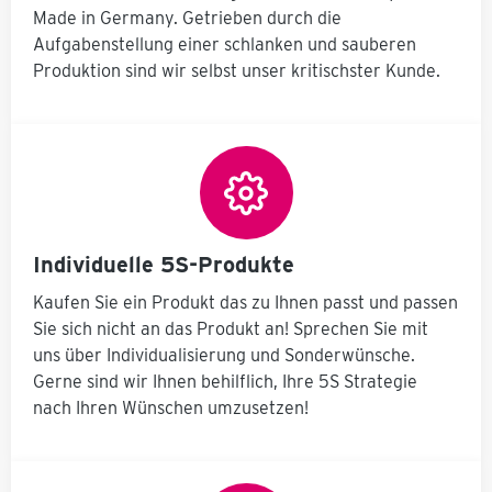
et, orange RAL
Made in Germany. Getrieben durch die
Orange um
rä
2004, mit
direkt ins Auge
Aufgabenstellung einer schlanken und sauberen
n
Schiebegriff.
zu stechen. So
Halterungen
Produktion sind wir selbst unser kritischster Kunde.
heben Sie die
für 6
Reinigungsinsel
ti
Reinigungsgerä
on
bewusst von
te, Halterung
l
Ihren
d
und
Fertigungsmasc
Putztuchrolle
hinen ab. Auch
mit
it
die Infotafel in
Abreißschiene,
Reinweiß sticht
bodenseitige
rn
sofort ins Auge.
r
Grundfläche
Die verzinkte
Individuelle 5S-Produkte
r
zwischen den
Bodenwanne
ls
Seitenwangen
hält auch
Kaufen Sie ein Produkt das zu Ihnen passt und passen
für 40l-
wiedrigsten
Mülleimer,
Sie sich nicht an das Produkt an! Sprechen Sie mit
Bedingungen
ie
Stellplatz für
mm
uns über Individualisierung und Sonderwünsche.
stand und die
zweiten
:
Halterungen
Gerne sind wir Ihnen behilflich, Ihre 5S Strategie
Mülleimer mit
on
aus Edelstahl
,
höhenverstellb
nach Ihren Wünschen umzusetzen!
bleiben Ihnen
aren
noch lange
Aufnahmehake
erhalten und
d
n zur Fixierung
sorgen für
der