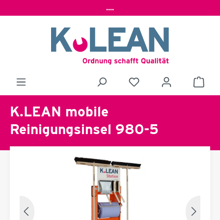
....
K.LEAN mobile
Reinigungsinsel 980-5