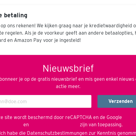
e betaling
 op ons rekenen! We kijken graag naar je kredietwaardigheid 
 te regelen. Als je de voorkeur geeft aan andere betaalopties,
ard en Amazon Pay voor je ingesteld!
Nieuwsbrief
bonneer je op de gratis nieuwsbrief en mis geen enkel nieuws 
actie meer.
Verzenden
e site wordt beschermd door reCAPTCHA en de Google
vacybeleid
en
Gebruiksvoorwaarden
zijn van toepassing.
Ich habe die
Datenschutzbestimmungen
zur Kenntnis genom