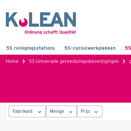
5S reinigingsstations
5S-cycluswerkplekken
5S
Home
5S-Universele gereedschapsbevestigingen
Fabrikant
Menge
Prijs