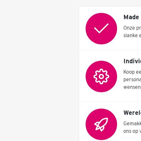
Made 
Onze pr
slanke 
Indiv
Koop ee
persona
wensen
Werel
Gemakke
ons op 