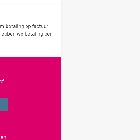
om betaling op factuur
 hebben we betaling per
of
men