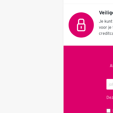
Veilig
Je kunt
voor je
creditc
A
Dez
Pri