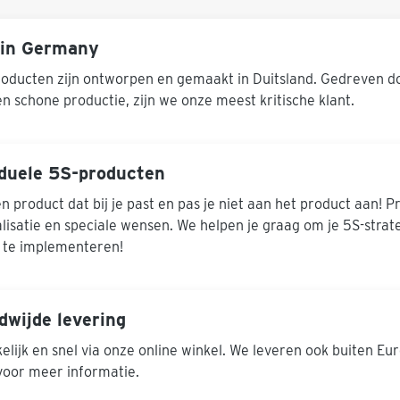
sofort heute bis _______
Packeinheit mit 20 Blöcken
oder 5 Blöcken verfügbar.
in Germany
100 Blatt je Block
Praktische Vorlage für eine
oducten zijn ontworpen en gemaakt in Duitsland. Gedreven d
schnelle und schlanke
en schone productie, zijn we onze meest kritische klant.
Kommunikation zu Ihrer
Korrespondenz. Für jeden
der Korrespondenz weiter
verarbeiten lässt oder sich
selbst präzise Notizen zu
iduele 5S-producten
Korrespondenzen machen
möchte.
n product dat bij je past en pas je niet aan het product aan! 
lisatie en speciale wensen. We helpen je graag om je 5S-strat
 te implementeren!
dwijde levering
lijk en snel via onze online winkel. We leveren ook buiten E
voor meer informatie.