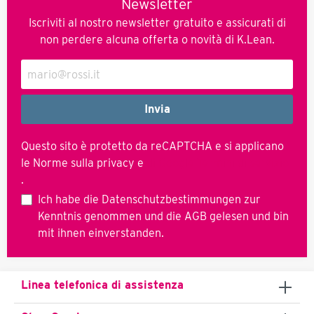
Newsletter
Iscriviti al nostro newsletter gratuito e assicurati di
non perdere alcuna offerta o novità di K.Lean.
Invia
Questo sito è protetto da reCAPTCHA e si applicano
le Norme sulla privacy e
di Google
Termini di servizio
.
Ich habe die
Datenschutzbestimmungen
zur
Kenntnis genommen und die
AGB
gelesen und bin
mit ihnen einverstanden.
Linea telefonica di assistenza