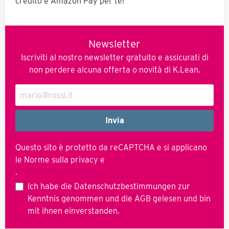
credito e Amazon Pay per te!
Newsletter
Iscriviti al nostro newsletter gratuito e assicurati di
non perdere alcuna offerta o novità di K.Lean.
Invia
Questo sito è protetto da reCAPTCHA e si applicano
le Norme sulla privacy e
di Google
Termini di servizio
.
Ich habe die
Datenschutzbestimmungen
zur
Kenntnis genommen und die
AGB
gelesen und bin
mit ihnen einverstanden.