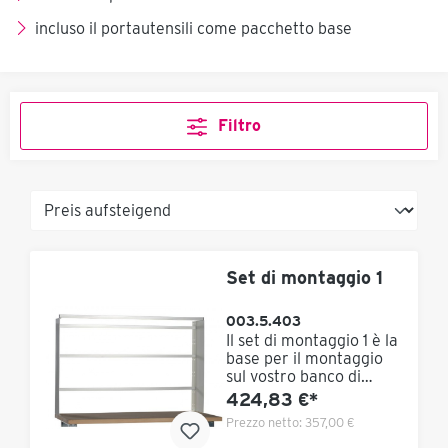
incluso il portautensili come pacchetto base
Filtro
Set di montaggio 1
003.5.403
Il set di montaggio 1 è la
base per il montaggio
sul vostro banco di
lavoro esistente. Questo
424,83 €*
set è adatto per il
Prezzo netto:
357,00 €
K.Lean an Workbench