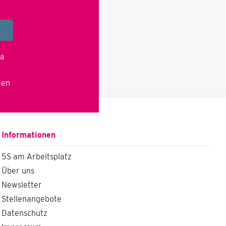
montato (2x freno/rullo di
sterzo, 1x rigido) È possibile
passare facilmente dal
tavolo consegnato a uno
dei vostri apparecchi
inserendolo comodamente
la
nei fori per le chiavi con i
bulloni di sospensione e poi
semplicemente fissandolo
men
(vedi foto). Opzioni /
Personalizzazione
Laccatura individuale su
richiesta Prolunga del
tavolo (possibile solo senza
giradischi) Dati tecnici
Informationen
Carico utile 300 kg più
basso Altezza di carico
5S am Arbeitsplatz
600 mm Corsa utile 430
mm Asse di rotazione in
Über uns
altezza 725-900 mm
Newsletter
Dimensione del tavolo
1.000 x 400 mm Altezza
Stellenangebote
complessiva 1.360-1585
Datenschutz
mm Sicurezza sul lavoro
Un esempio di istruzioni