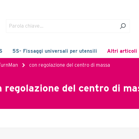
5S
5S- Fissaggi universali per utensili
Altri articoli
"TurnMan
con regolazione del centro di massa
 regolazione del centro di m