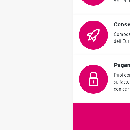
5S secon
possibile utilizzare l'unità
avvitato nel telaio di base,
di sollevamento integrata
regolabile in altezza per i
per regolare
componenti più alti. In opzio
comodamente l'altezza del
con corsa verticale idraulica
componente con il
Conse
(vedi altre varianti TurnMan) 
telecomando manuale, in
set di ruote montato (2x
modo da ottenere
Comoda 
freno/rullo di sterzo, 1x rigido
un'ergonomia e
Possibilità di appendere gli
dell'Eu
un'accessibilità ideali per il
apparecchi in modo comodo 
vostro componente. La
rapido tramite i fori per le chi
corsa consente una
Basta prendere in mano i mod
regolazione in altezza di
di fori nelle maschere e nelle
400 mm. 3 assi: 1. asse per
Pagam
attrezzature e poi fissarli in
la rotazione del
modo rapido e flessibile al
componente in orizzontale,
Puoi con
TurnMan (vedi figura) Dati tecnici
2. asse per la rotazione sul
Carico utile 300 kg più
su fatt
tavolo, 3. asse come
basso Altezza di carico 600
con car
regolazione dell'altezza.
Corsa utile 430 mm Asse di
Capacità di carico 300 kg
rotazione in altezza 725-90
altezza di sollevamento
Altezza complessiva 1.360-1
400 mm Deve essere
mm Sicurezza sul lavoro Un
avvitato al pavimento. A
esempio di istruzioni per l'uso
scelta con giradischi o solo
trova nella scheda PDF qui
come tabella di supporto
nell'articolo oppure qui .
(attualmente senza
Dovreste adattarli alla vostra