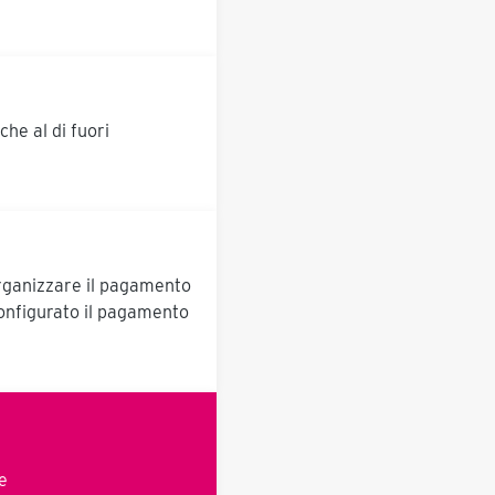
sistema viene portato in
posizione e regolato lungo
un righello di misura
utilizzando un solo asse di
corsa del mandrino. Il suo
funzionamento
he al di fuori
particolarmente semplice
permette anche a
personale non addestrato
di utilizzarlo
economicamente come
manipolatore per la
tornitura e la tornitura di
componenti, sia nella
r organizzare il pagamento
piccola che nella media
produzione di serie. L'asse
configurato il pagamento
di rotazione è avvitato al
telaio di base, regolabile in
altezza per componenti più
alti fino ad una capacità di
carico di 300 kg.
Disponibile opzionalmente
con sollevatore idraulico
verticale come "Turnman
e
Lift incl. set di ruote