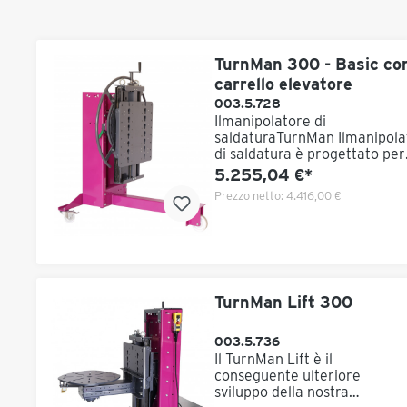
TurnMan 300 - Basic co
carrello elevatore
003.5.728
Ilmanipolatore di
saldaturaTurnMan Ilmanipola
di saldatura è progettato per
compiti di tornitura a bassa
5.255,04 €*
forza su componenti fino a 3
Prezzo netto:
4.416,00 €
kg come operazione "one ma
Questo manipolatore di salda
è un dispositivo molto sottile
razionale con un eccellente
rapporto qualità-
prezzo, variabile applicabile 
lavori di saldatura e montagg
TurnMan Lift 300
offre molto spazio per i piedi.
concetto delmanipolatore di
003.5.736
saldatura si basa sulla propr
Il TurnMan Lift è il
che i componenti simmetrici
conseguente ulteriore
rotanti vengono portati al
sviluppo della nostra
rispettivo baricentro di mass