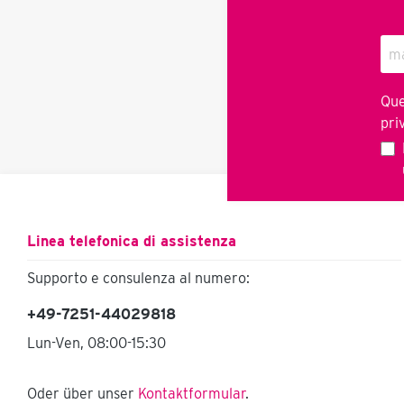
illustrazione) Verniciatura
azienda. Contattateci per
individuale su richiesta. Per
ricevere un modello di Word
la funzionalità consigliamo
modificabile.
il nostro video di YouTube
che potete riprodurre nelle
immagini sopra riportate in
Que
seconda posizione.
Sicurezza sul lavoro Un
pri
esempio di istruzioni per
l'uso si trova nella scheda
PDF qui nell'articolo
oppure qui . Dovreste
adattarli alla vostra
azienda. Contattateci per
ricevere un modello di
Linea telefonica di assistenza
Word modificabile.
Supporto e consulenza al numero:
+49-7251-44029818
Lun-Ven, 08:00-15:30
Oder über unser
Kontaktformular
.