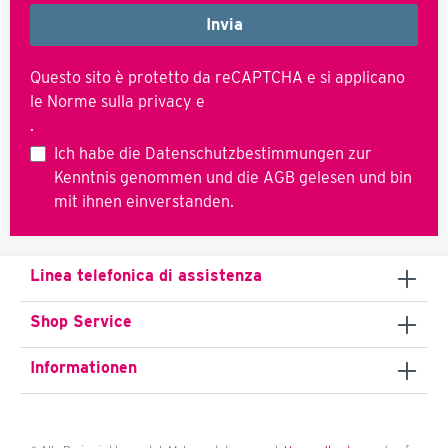
Invia
Questo sito è protetto da reCAPTCHA e si applicano
le Norme sulla privacy e
di Google
Termini di servizio
.
Ich habe die
Datenschutzbestimmungen
zur
Kenntnis genommen und die
AGB
gelesen und bin
mit ihnen einverstanden.
Linea telefonica di assistenza
Shop Service
Informationen